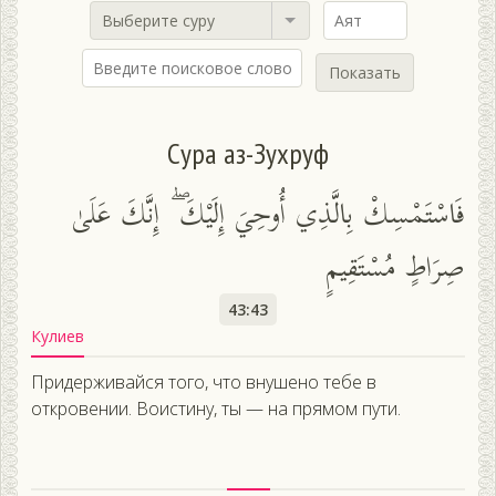
Выберите суру
Показать
Сура аз-Зухруф
فَاسْتَمْسِكْ بِالَّذِي أُوحِيَ إِلَيْكَ ۖ إِنَّكَ عَلَىٰ
صِرَاطٍ مُسْتَقِيمٍ
43:43
Кулиев
Придерживайся того, что внушено тебе в
откровении. Воистину, ты — на прямом пути.