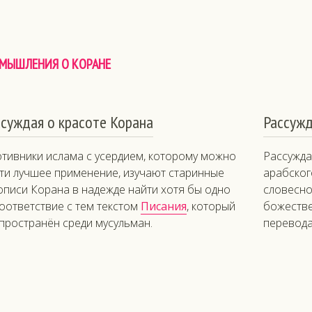
МЫШЛЕНИЯ О КОРАНЕ
ссуждая о красоте Корана
Рассужд
тивники ислама с усердием, которому можно
Рассужда
ти лучшее применение, изучают старинные
арабског
описи Корана в надежде найти хотя бы одно
словеснос
оответствие с тем текстом
Писания
, который
божестве
пространён среди мусульман.
перевода