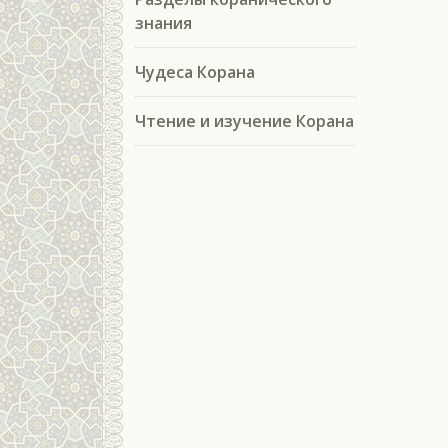
знания
Чудеса Корана
Чтение и изучение Корана