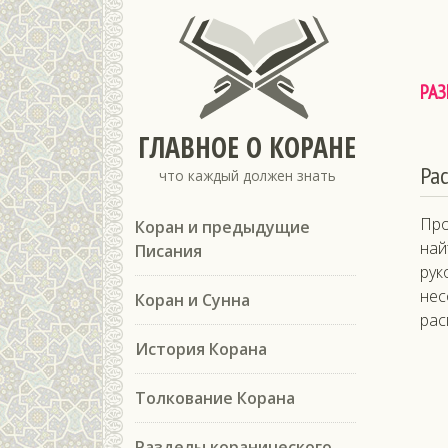
РАЗ
ГЛАВНОЕ О КОРАНЕ
Ра
что каждый должен знать
Про
Коран и предыдущие
най
Писания
рук
нес
Коран и Сунна
рас
История Корана
Толкование Корана
Разделы коранического