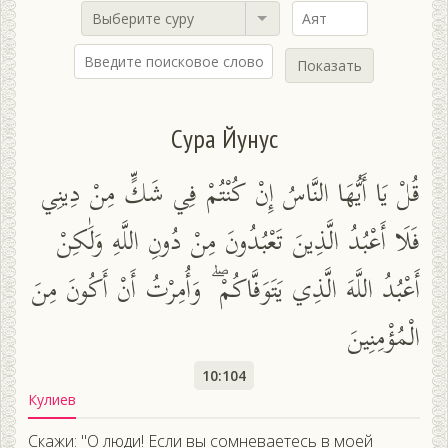
Выберите суру
Показать
Сура Йунус
قُلْ يَا أَيُّهَا النَّاسُ إِنْ كُنْتُمْ فِي شَكٍّ مِنْ دِينِي
فَلَا أَعْبُدُ الَّذِينَ تَعْبُدُونَ مِنْ دُونِ اللَّهِ وَلَٰكِنْ
أَعْبُدُ اللَّهَ الَّذِي يَتَوَفَّاكُمْ ۖ وَأُمِرْتُ أَنْ أَكُونَ مِنَ
الْمُؤْمِنِينَ
10:104
Кулиев
Скажи: "О люди! Если вы сомневаетесь в моей