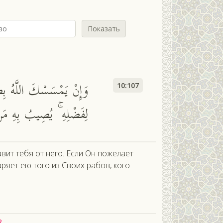
Показать
وَإِنْ يَمْسَسْكَ اللَّهُ بِضُر
10:107
لِفَضْلِهِ ۚ يُصِيبُ بِهِ مَنْ 
авит тебя от него. Если Он пожелает
аряет ею того из Своих рабов, кого
8