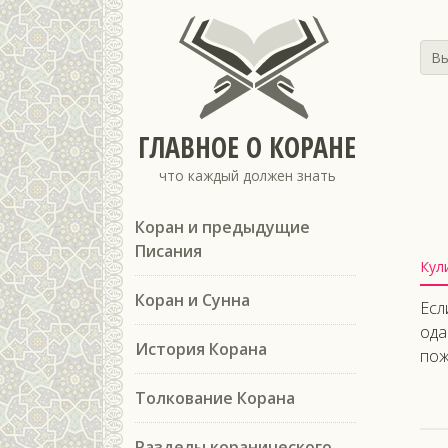
Вы
ГЛАВНОЕ О КОРАНЕ
что каждый должен знать
Коран и предыдущие
Писания
Кул
Коран и Сунна
Есл
ода
История Корана
пож
Толкование Корана
Разделы коранического