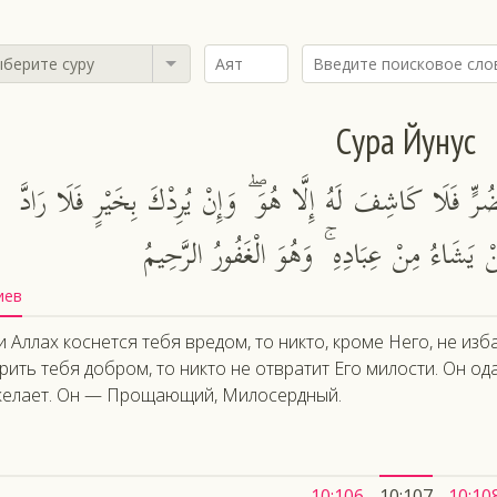
берите суру
Сура Йунус
ٍّ فَلَا كَاشِفَ لَهُ إِلَّا هُوَ ۖ وَإِنْ يُرِدْكَ بِخَيْرٍ فَلَا رَادَّ
يَشَاءُ مِنْ عِبَادِهِ ۚ وَهُوَ الْغَفُورُ الرَّحِيمُ
иев
и Аллах коснется тебя вредом, то никто, кроме Него, не изб
рить тебя добром, то никто не отвратит Его милости. Он од
елает. Он — Прощающий, Милосердный.
10:106
10:107
10:10