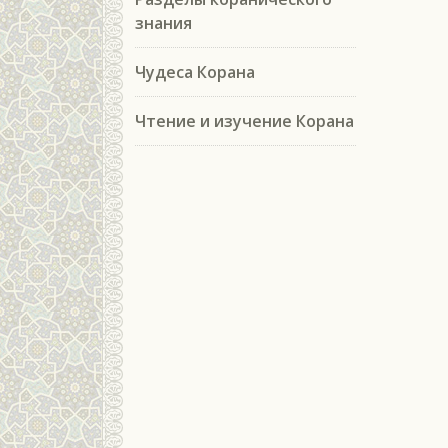
знания
Чудеса Корана
Чтение и изучение Корана