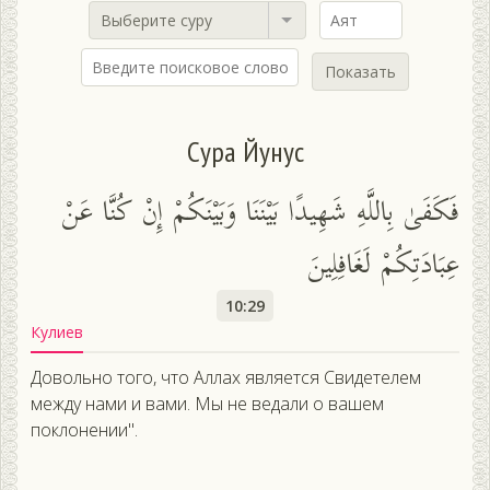
Выберите суру
Показать
Сура Йунус
فَكَفَىٰ بِاللَّهِ شَهِيدًا بَيْنَنَا وَبَيْنَكُمْ إِنْ كُنَّا عَنْ
عِبَادَتِكُمْ لَغَافِلِينَ
10:29
Кулиев
Довольно того, что Аллах является Свидетелем
между нами и вами. Мы не ведали о вашем
поклонении".