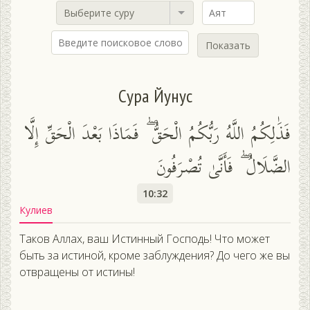
Выберите суру
Показать
Сура Йунус
فَذَٰلِكُمُ اللَّهُ رَبُّكُمُ الْحَقُّ ۖ فَمَاذَا بَعْدَ الْحَقِّ إِلَّا
الضَّلَالُ ۖ فَأَنَّىٰ تُصْرَفُونَ
10:32
Кулиев
Таков Аллах, ваш Истинный Господь! Что может
быть за истиной, кроме заблуждения? До чего же вы
отвращены от истины!