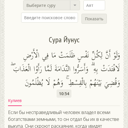
Выберите суру
Показать
Сура Йунус
وَلَوْ أَنَّ لِكُلِّ نَفْسٍ ظَلَمَتْ مَا فِي الْأَرْضِ
لَافْتَدَتْ بِهِ ۗ وَأَسَرُّوا النَّدَامَةَ لَمَّا رَأَوُا الْعَذَابَ ۖ
وَقُضِيَ بَيْنَهُمْ بِالْقِسْطِ ۚ وَهُمْ لَا يُظْلَمُونَ
10:54
Кулиев
Если бы несправедливый человек владел всеми
богатствами земными, то он отдал бы их в качестве
выкупа. Они скроют раскаяние, когда увидят