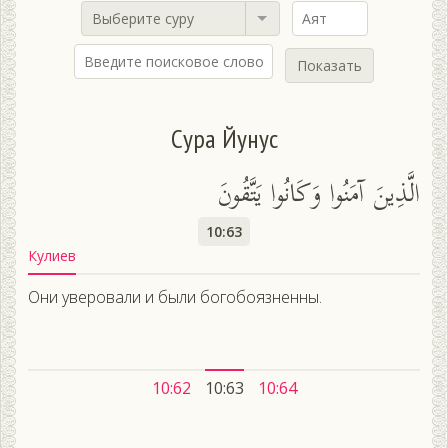
Выберите суру
Показать
Сура Йунус
الَّذِينَ آمَنُوا وَكَانُوا يَتَّقُونَ
10:63
Кулиев
Они уверовали и были богобоязненны.
10:62
10:63
10:64