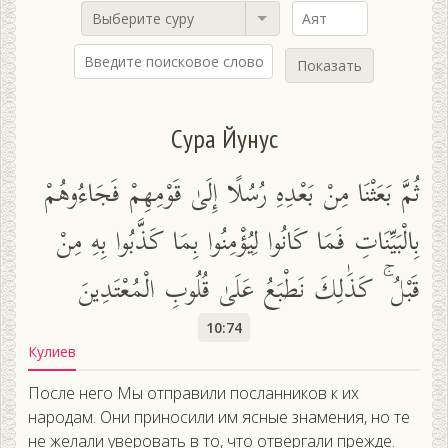
Выберите суру
Показать
Сура Йунус
ثُمَّ بَعَثْنَا مِنْ بَعْدِهِ رُسُلًا إِلَىٰ قَوْمِهِمْ فَجَاءُوهُمْ
بِالْبَيِّنَاتِ فَمَا كَانُوا لِيُؤْمِنُوا بِمَا كَذَّبُوا بِهِ مِنْ
قَبْلُ ۚ كَذَٰلِكَ نَطْبَعُ عَلَىٰ قُلُوبِ الْمُعْتَدِينَ
10:74
Кулиев
После него Мы отправили посланников к их
народам. Они приносили им ясные знамения, но те
не желали уверовать в то, что отвергали прежде.