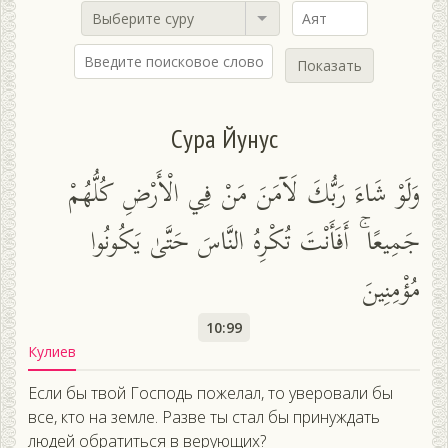
Выберите суру
Показать
Сура Йунус
وَلَوْ شَاءَ رَبُّكَ لَآمَنَ مَنْ فِي الْأَرْضِ كُلُّهُمْ
جَمِيعًا ۚ أَفَأَنْتَ تُكْرِهُ النَّاسَ حَتَّىٰ يَكُونُوا
مُؤْمِنِينَ
10:99
Кулиев
Если бы твой Господь пожелал, то уверовали бы
все, кто на земле. Разве ты стал бы принуждать
людей обратиться в верующих?