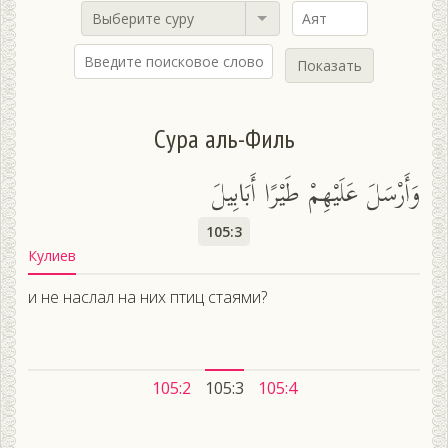
Выберите суру
Показать
Сура аль-Филь
وَأَرْسَلَ عَلَيْهِمْ طَيْرًا أَبَابِيلَ
105:3
Кулиев
и не наслал на них птиц стаями?
105:2
105:3
105:4