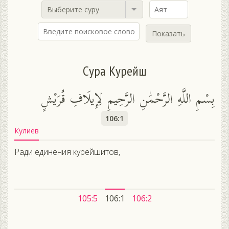
Выберите суру
Показать
Сура Курейш
بِسْمِ اللَّهِ الرَّحْمَٰنِ الرَّحِيمِ لِإِيلَافِ قُرَيْشٍ
106:1
Кулиев
Ради единения курейшитов,
105:5
106:1
106:2