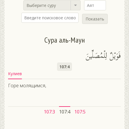
Выберите суру
Показать
Сура аль-Маун
فَوَيْلٌ لِلْمُصَلِّينَ
107:4
Кулиев
Горе молящимся,
107:3
107:4
107:5