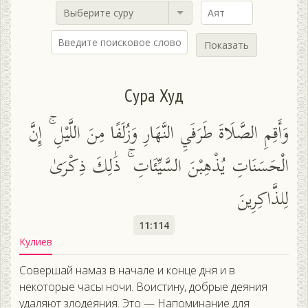
Выберите суру
Показать
Сура Худ
وَأَقِمِ الصَّلَاةَ طَرَفَيِ النَّهَارِ وَزُلَفًا مِنَ اللَّيْلِ ۚ إِنَّ
الْحَسَنَاتِ يُذْهِبْنَ السَّيِّئَاتِ ۚ ذَٰلِكَ ذِكْرَىٰ
لِلذَّاكِرِينَ
11:114
Кулиев
Совершай намаз в начале и конце дня и в
некоторые часы ночи. Воистину, добрые деяния
удаляют злодеяния. Это — Напоминание для