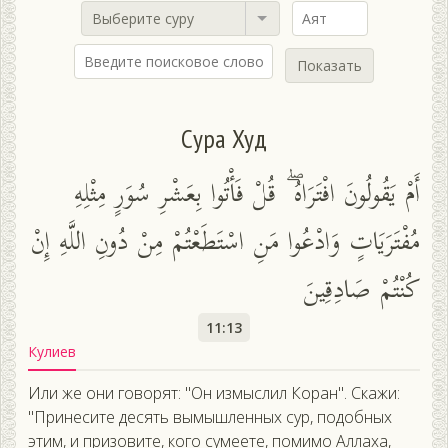
Выберите суру
Показать
Сура Худ
أَمْ يَقُولُونَ افْتَرَاهُ ۖ قُلْ فَأْتُوا بِعَشْرِ سُوَرٍ مِثْلِهِ
مُفْتَرَيَاتٍ وَادْعُوا مَنِ اسْتَطَعْتُمْ مِنْ دُونِ اللَّهِ إِنْ
كُنْتُمْ صَادِقِينَ
11:13
Кулиев
Или же они говорят: "Он измыслил Коран". Скажи:
"Принесите десять вымышленных сур, подобных
этим, и призовите, кого сумеете, помимо Аллаха,