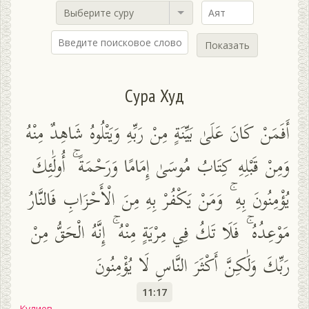
Выберите суру
Показать
Сура Худ
أَفَمَنْ كَانَ عَلَىٰ بَيِّنَةٍ مِنْ رَبِّهِ وَيَتْلُوهُ شَاهِدٌ مِنْهُ
وَمِنْ قَبْلِهِ كِتَابُ مُوسَىٰ إِمَامًا وَرَحْمَةً ۚ أُولَٰئِكَ
يُؤْمِنُونَ بِهِ ۚ وَمَنْ يَكْفُرْ بِهِ مِنَ الْأَحْزَابِ فَالنَّارُ
مَوْعِدُهُ ۚ فَلَا تَكُ فِي مِرْيَةٍ مِنْهُ ۚ إِنَّهُ الْحَقُّ مِنْ
رَبِّكَ وَلَٰكِنَّ أَكْثَرَ النَّاسِ لَا يُؤْمِنُونَ
11:17
Кулиев