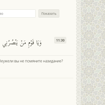
Показать
وَيَا قَوْمِ مَنْ يَنْصُرُنِي مِ
11:30
 Неужели вы не помяните назидание?