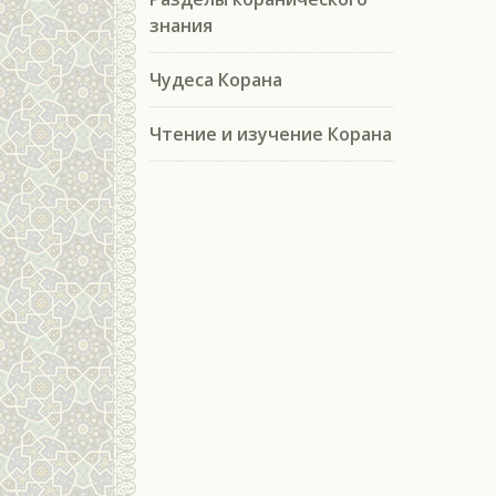
знания
Чудеса Корана
Чтение и изучение Корана