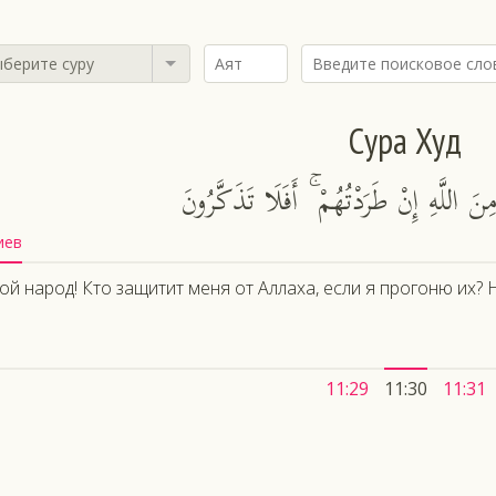
берите суру
Сура Худ
نَ اللَّهِ إِنْ طَرَدْتُهُمْ ۚ أَفَلَا تَذَكَّرُونَ
иев
ой народ! Кто защитит меня от Аллаха, если я прогоню их?
11:29
11:30
11:31