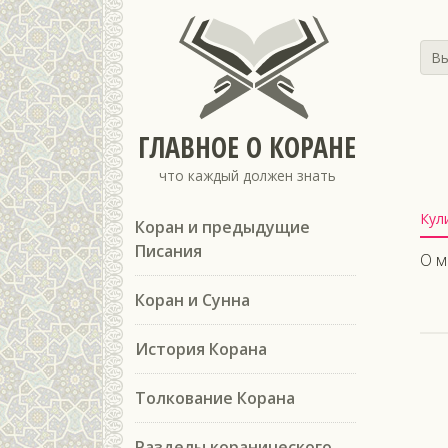
Вы
ГЛАВНОЕ О КОРАНЕ
что каждый должен знать
Кул
Коран и предыдущие
Писания
О м
Коран и Сунна
История Корана
Толкование Корана
Разделы коранического