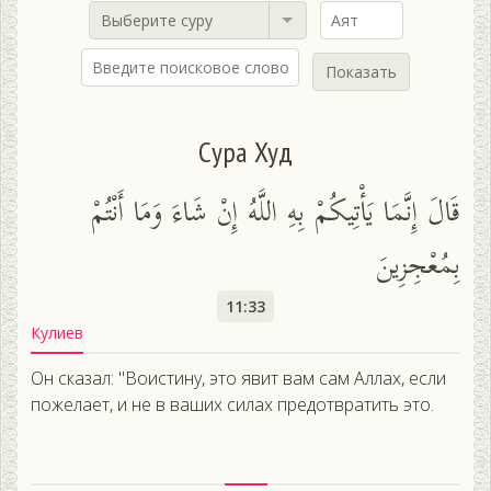
Выберите суру
Показать
Сура Худ
قَالَ إِنَّمَا يَأْتِيكُمْ بِهِ اللَّهُ إِنْ شَاءَ وَمَا أَنْتُمْ
بِمُعْجِزِينَ
11:33
Кулиев
Он сказал: "Воистину, это явит вам сам Аллах, если
пожелает, и не в ваших силах предотвратить это.