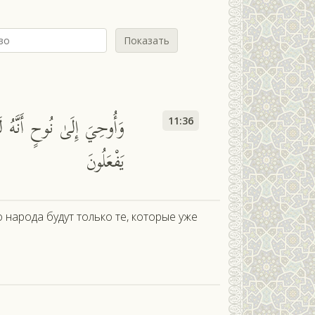
Показать
وَأُوحِيَ إِلَىٰ نُوحٍ أَنَّهُ 
11:36
يَفْعَلُونَ
народа будут только те, которые уже