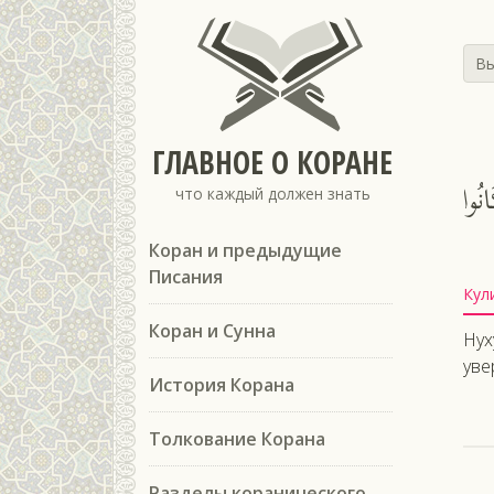
Вы
ГЛАВНОЕ О КОРАНЕ
نُوا
что каждый должен знать
Коран и предыдущие
Писания
Кул
Коран и Сунна
Нух
уве
История Корана
Толкование Корана
Разделы коранического