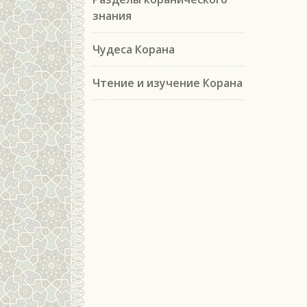
знания
Чудеса Корана
Чтение и изучение Корана