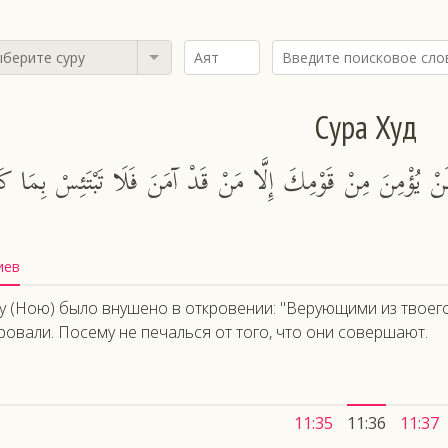
берите суру
Сура Худ
لَنْ يُؤْمِنَ مِنْ قَوْمِكَ إِلَّا مَنْ قَدْ آمَنَ فَلَا تَبْتَئِسْ بِمَا كَا
иев
у (Ною) было внушено в откровении: "Верующими из твоего 
ровали. Посему не печалься от того, что они совершают.
11:35
11:36
11:37