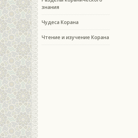
знания
Чудеса Корана
Чтение и изучение Корана