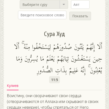
Выберите суру
Показать
Сура Худ
أَلَا إِنَّهُمْ يَثْنُونَ صُدُورَهُمْ لِيَسْتَخْفُوا مِنْهُ ۚ أَلَا
حِينَ يَسْتَغْشُونَ ثِيَابَهُمْ يَعْلَمُ مَا يُسِرُّونَ وَمَا
يُعْلِنُونَ ۚ إِنَّهُ عَلِيمٌ بِذَاتِ الصُّدُورِ
11:5
Кулиев
Воистину, они сворачивают свои сердца
(отворачиваются от Аллаха или скрывают в своих
сердцах неверие), чтобы спрятаться от Него.