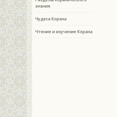
знания
Чудеса Корана
Чтение и изучение Корана