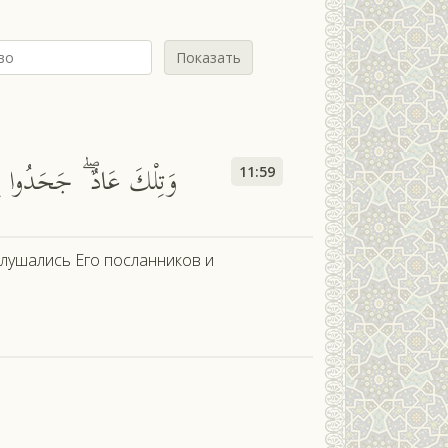
Показать
وَتِلْكَ عَادٌ ۖ جَحَدُوا بِآيَ
11:59
слушались Его посланников и