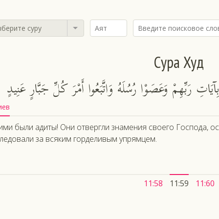
берите суру
Сура Худ
اتِ رَبِّهِمْ وَعَصَوْا رُسُلَهُ وَاتَّبَعُوا أَمْرَ كُلِّ جَبَّارٍ عَنِيدٍ
иев
ими были адиты! Они отвергли знамения своего Господа, о
ледовали за всяким горделивым упрямцем.
11:58
11:59
11:60