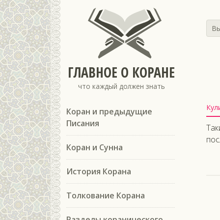
Вы
ГЛАВНОЕ О КОРАНЕ
что каждый должен знать
Кул
Коран и предыдущие
Писания
Так
пос
Коран и Сунна
История Корана
Толкование Корана
Разделы коранического