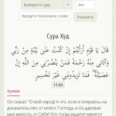
Выберите суру
Показать
Сура Худ
قَالَ يَا قَوْمِ أَرَأَيْتُمْ إِنْ كُنْتُ عَلَىٰ بَيِّنَةٍ مِنْ رَبِّي
وَآتَانِي مِنْهُ رَحْمَةً فَمَنْ يَنْصُرُنِي مِنَ اللَّهِ إِنْ
عَصَيْتُهُ ۖ فَمَا تَزِيدُونَنِي غَيْرَ تَخْسِيرٍ
11:63
Кулиев
Он сказал: "О мой народ! А что, если я опираюсь на
доказательство от моего Господа, и Он даровал
мне милость от Себя? Кто тогда защитит меня от