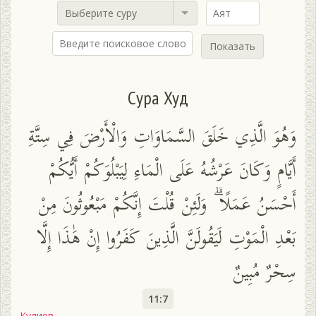
Выберите суру
Показать
Сура Худ
وَهُوَ الَّذِي خَلَقَ السَّمَاوَاتِ وَالْأَرْضَ فِي سِتَّةِ
أَيَّامٍ وَكَانَ عَرْشُهُ عَلَى الْمَاءِ لِيَبْلُوَكُمْ أَيُّكُمْ
أَحْسَنُ عَمَلًا ۗ وَلَئِنْ قُلْتَ إِنَّكُمْ مَبْعُوثُونَ مِنْ
بَعْدِ الْمَوْتِ لَيَقُولَنَّ الَّذِينَ كَفَرُوا إِنْ هَٰذَا إِلَّا
سِحْرٌ مُبِينٌ
11:7
Кулиев