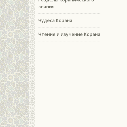
знания
Чудеса Корана
Чтение и изучение Корана