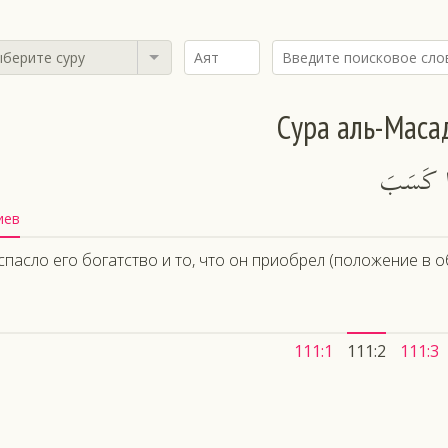
берите суру
Сура аль-Маса
َمَا كَسَبَ
иев
спасло его богатство и то, что он приобрел (положение в о
111:1
111:2
111:3