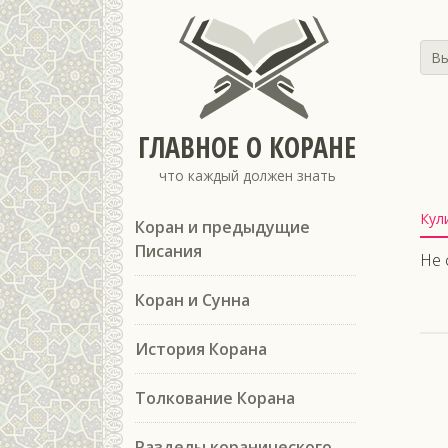
Вы
ГЛАВНОЕ О КОРАНЕ
что каждый должен знать
Кул
Коран и предыдущие
Писания
Не 
Коран и Сунна
История Корана
Толкование Корана
Разделы коранического