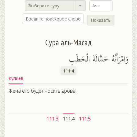
Выберите суру
Показать
Сура аль-Масад
وَامْرَأَتُهُ حَمَّالَةَ الْحَطَبِ
111:4
Кулиев
Жена его будет носить дрова,
111:3
111:4
111:5