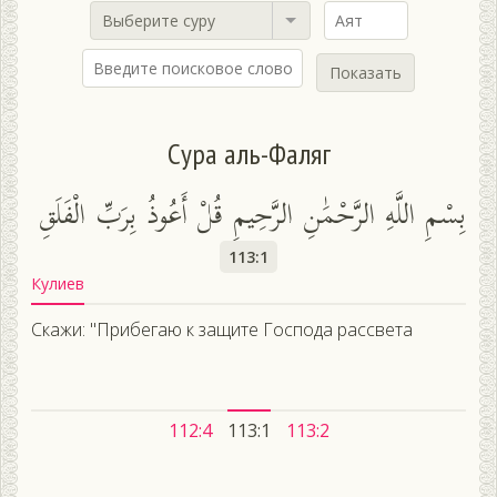
Выберите суру
Показать
Сура аль-Фаляг
بِسْمِ اللَّهِ الرَّحْمَٰنِ الرَّحِيمِ قُلْ أَعُوذُ بِرَبِّ الْفَلَقِ
113:1
Кулиев
Скажи: "Прибегаю к защите Господа рассвета
112:4
113:1
113:2