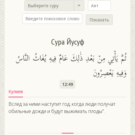
Выберите суру
Показать
Сура Йусуф
ثُمَّ يَأْتِي مِنْ بَعْدِ ذَٰلِكَ عَامٌ فِيهِ يُغَاثُ النَّاسُ
وَفِيهِ يَعْصِرُونَ
12:49
Кулиев
Вслед за ними наступит год, когда люди получат
обильные дожди и будут выжимать плоды".