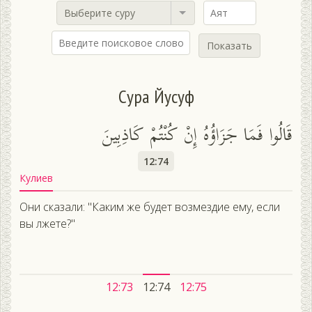
Выберите суру
Показать
Сура Йусуф
قَالُوا فَمَا جَزَاؤُهُ إِنْ كُنْتُمْ كَاذِبِينَ
12:74
Кулиев
Они сказали: "Каким же будет возмездие ему, если
вы лжете?"
12:73
12:74
12:75