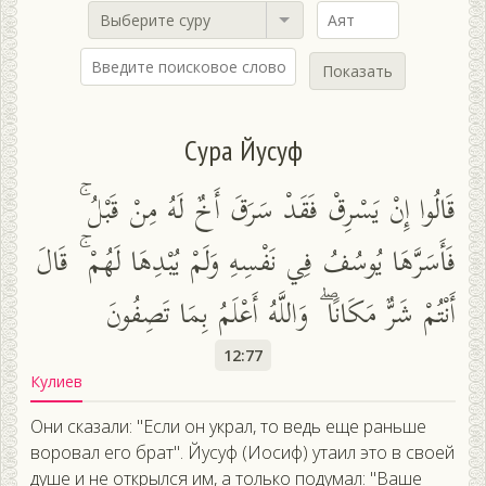
Выберите суру
Показать
Сура Йусуф
قَالُوا إِنْ يَسْرِقْ فَقَدْ سَرَقَ أَخٌ لَهُ مِنْ قَبْلُ ۚ
فَأَسَرَّهَا يُوسُفُ فِي نَفْسِهِ وَلَمْ يُبْدِهَا لَهُمْ ۚ قَالَ
أَنْتُمْ شَرٌّ مَكَانًا ۖ وَاللَّهُ أَعْلَمُ بِمَا تَصِفُونَ
12:77
Кулиев
Они сказали: "Если он украл, то ведь еще раньше
воровал его брат". Йусуф (Иосиф) утаил это в своей
душе и не открылся им, а только подумал: "Ваше