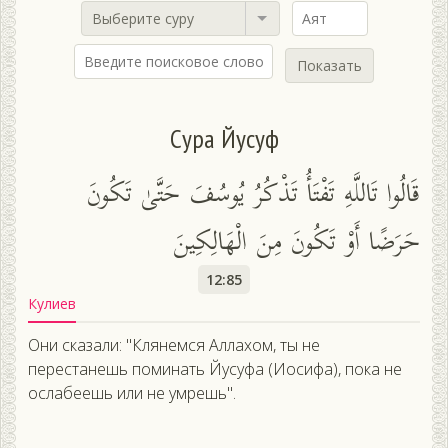
Выберите суру
Показать
Сура Йусуф
قَالُوا تَاللَّهِ تَفْتَأُ تَذْكُرُ يُوسُفَ حَتَّىٰ تَكُونَ
حَرَضًا أَوْ تَكُونَ مِنَ الْهَالِكِينَ
12:85
Кулиев
Они сказали: "Клянемся Аллахом, ты не
перестанешь поминать Йусуфа (Иосифа), пока не
ослабеешь или не умрешь".