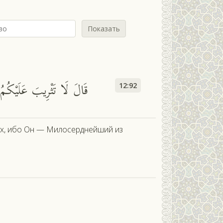
Показать
قَالَ لَا تَثْرِيبَ عَلَيْكُمُ ا
12:92
ллах, ибо Он — Милосерднейший из