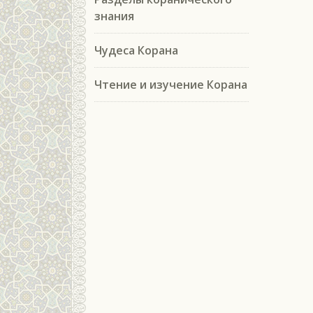
знания
Чудеса Корана
Чтение и изучение Корана