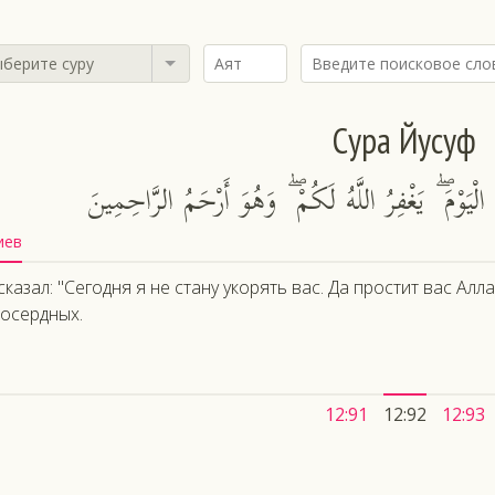
берите суру
Сура Йусуф
لْيَوْمَ ۖ يَغْفِرُ اللَّهُ لَكُمْ ۖ وَهُوَ أَرْحَمُ الرَّاحِمِينَ
иев
сказал: "Сегодня я не стану укорять вас. Да простит вас А
осердных.
12:91
12:92
12:93