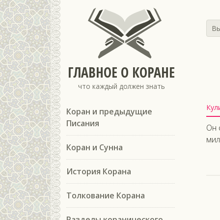
Вы
ГЛАВНОЕ О КОРАНЕ
что каждый должен знать
Кул
Коран и предыдущие
Писания
Он 
мил
Коран и Сунна
История Корана
Толкование Корана
Разделы коранического