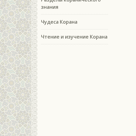
знания
Чудеса Корана
Чтение и изучение Корана