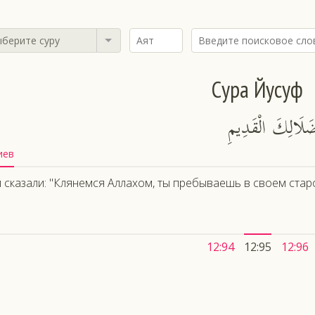
берите суру
Сура Йусуф
 ضَلَالِكَ الْقَدِيمِ
иев
 сказали: "Клянемся Аллахом, ты пребываешь в своем стар
12:94
12:95
12:96