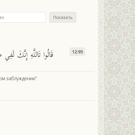
Показать
قَالُوا تَاللَّهِ إِنَّكَ لَفِي
12:95
ом заблуждении".