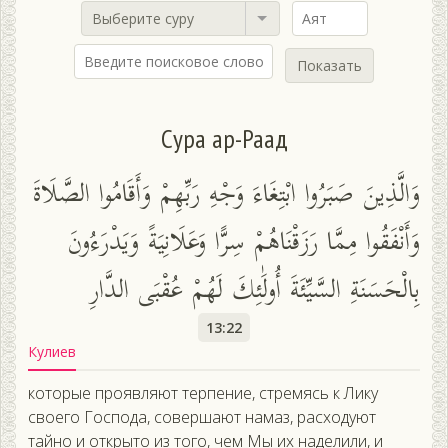
Выберите суру
Показать
Сура ар-Раад
وَالَّذِينَ صَبَرُوا ابْتِغَاءَ وَجْهِ رَبِّهِمْ وَأَقَامُوا الصَّلَاةَ
وَأَنْفَقُوا مِمَّا رَزَقْنَاهُمْ سِرًّا وَعَلَانِيَةً وَيَدْرَءُونَ
بِالْحَسَنَةِ السَّيِّئَةَ أُولَٰئِكَ لَهُمْ عُقْبَى الدَّارِ
13:22
Кулиев
которые проявляют терпение, стремясь к Лику
своего Господа, совершают намаз, расходуют
тайно и открыто из того, чем Мы их наделили, и