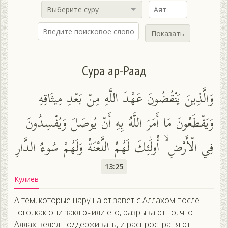
Выберите суру
Показать
Сура ар-Раад
وَالَّذِينَ يَنْقُضُونَ عَهْدَ اللَّهِ مِنْ بَعْدِ مِيثَاقِهِ
وَيَقْطَعُونَ مَا أَمَرَ اللَّهُ بِهِ أَنْ يُوصَلَ وَيُفْسِدُونَ
فِي الْأَرْضِ ۙ أُولَٰئِكَ لَهُمُ اللَّعْنَةُ وَلَهُمْ سُوءُ الدَّارِ
13:25
Кулиев
А тем, которые нарушают завет с Аллахом после
того, как они заключили его, разрывают то, что
Аллах велел поддерживать, и распространяют