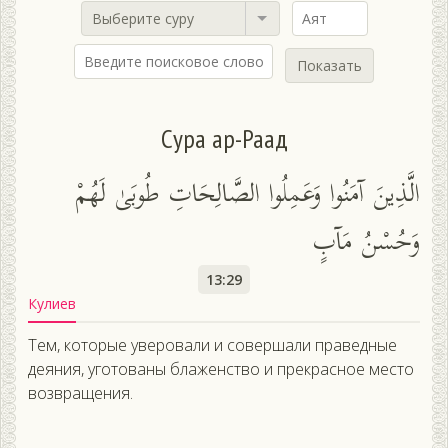
Выберите суру
Показать
Сура ар-Раад
الَّذِينَ آمَنُوا وَعَمِلُوا الصَّالِحَاتِ طُوبَىٰ لَهُمْ
وَحُسْنُ مَآبٍ
13:29
Кулиев
Тем, которые уверовали и совершали праведные
деяния, уготованы блаженство и прекрасное место
возвращения.