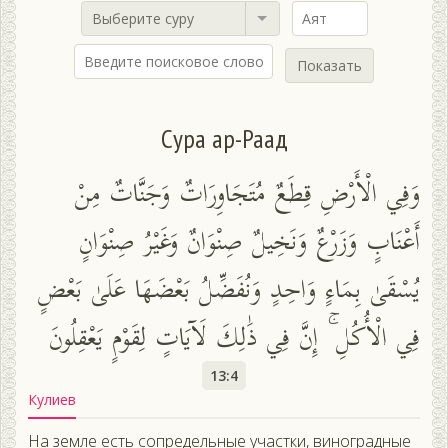
Выберите суру
Показать
Сура ар-Раад
وَفِي الْأَرْضِ قِطَعٌ مُتَجَاوِرَاتٌ وَجَنَّاتٌ مِنْ
أَعْنَابٍ وَزَرْعٌ وَنَخِيلٌ صِنْوَانٌ وَغَيْرُ صِنْوَانٍ
يُسْقَىٰ بِمَاءٍ وَاحِدٍ وَنُفَضِّلُ بَعْضَهَا عَلَىٰ بَعْضٍ
فِي الْأُكُلِ ۚ إِنَّ فِي ذَٰلِكَ لَآيَاتٍ لِقَوْمٍ يَعْقِلُونَ
13:4
Кулиев
На земле есть сопредельные участки, виноградные