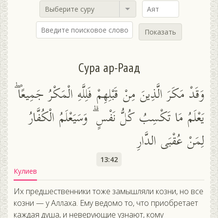
Выберите суру
Показать
Сура ар-Раад
وَقَدْ مَكَرَ الَّذِينَ مِنْ قَبْلِهِمْ فَلِلَّهِ الْمَكْرُ جَمِيعًا ۖ
يَعْلَمُ مَا تَكْسِبُ كُلُّ نَفْسٍ ۗ وَسَيَعْلَمُ الْكُفَّارُ
لِمَنْ عُقْبَى الدَّارِ
13:42
Кулиев
Их предшественники тоже замышляли козни, но все
козни — у Аллаха. Ему ведомо то, что приобретает
каждая душа, и неверующие узнают, кому