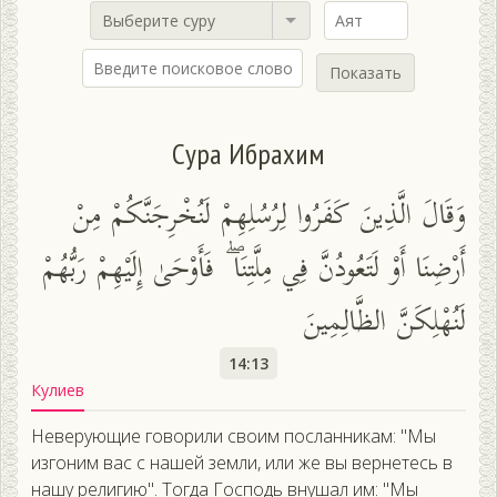
Выберите суру
Показать
Сура Ибрахим
وَقَالَ الَّذِينَ كَفَرُوا لِرُسُلِهِمْ لَنُخْرِجَنَّكُمْ مِنْ
أَرْضِنَا أَوْ لَتَعُودُنَّ فِي مِلَّتِنَا ۖ فَأَوْحَىٰ إِلَيْهِمْ رَبُّهُمْ
لَنُهْلِكَنَّ الظَّالِمِينَ
14:13
Кулиев
Неверующие говорили своим посланникам: "Мы
изгоним вас с нашей земли, или же вы вернетесь в
нашу религию". Тогда Господь внушал им: "Мы