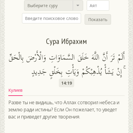
Выберите суру
Показать
Сура Ибрахим
أَلَمْ تَرَ أَنَّ اللَّهَ خَلَقَ السَّمَاوَاتِ وَالْأَرْضَ بِالْحَقِّ
ۚ إِنْ يَشَأْ يُذْهِبْكُمْ وَيَأْتِ بِخَلْقٍ جَدِيدٍ
14:19
Кулиев
Разве ты не видишь, что Аллах сотворил небеса и
землю ради истины? Если Он пожелает, то уведет
вас и приведет другие творения.