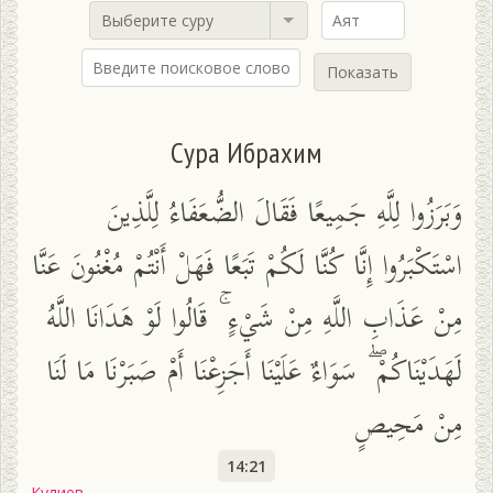
Выберите суру
Показать
Сура Ибрахим
وَبَرَزُوا لِلَّهِ جَمِيعًا فَقَالَ الضُّعَفَاءُ لِلَّذِينَ
اسْتَكْبَرُوا إِنَّا كُنَّا لَكُمْ تَبَعًا فَهَلْ أَنْتُمْ مُغْنُونَ عَنَّا
مِنْ عَذَابِ اللَّهِ مِنْ شَيْءٍ ۚ قَالُوا لَوْ هَدَانَا اللَّهُ
لَهَدَيْنَاكُمْ ۖ سَوَاءٌ عَلَيْنَا أَجَزِعْنَا أَمْ صَبَرْنَا مَا لَنَا
مِنْ مَحِيصٍ
14:21
Кулиев