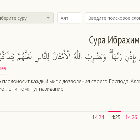
берите суру
Сура Ибрахим
ِذْنِ رَبِّهَا ۗ وَيَضْرِبُ اللَّهُ الْأَمْثَالَ لِلنَّاسِ لَعَلَّهُمْ يَتَذَكَّر
иев
 плодоносит каждый миг с дозволения своего Господа. Алл
ет, они помянут назидание.
14:24
14:25
14:26