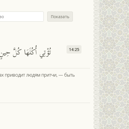
Показать
تُؤْتِي أُكُلَهَا كُلَّ حِينٍ بِإ
14:25
ах приводит людям притчи, — быть