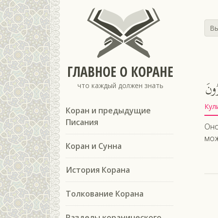
Вы
ГЛАВНОЕ О КОРАНЕ
ُونَ
что каждый должен знать
Кул
Коран и предыдущие
Писания
Оно
мож
Коран и Сунна
История Корана
Толкование Корана
Разделы коранического