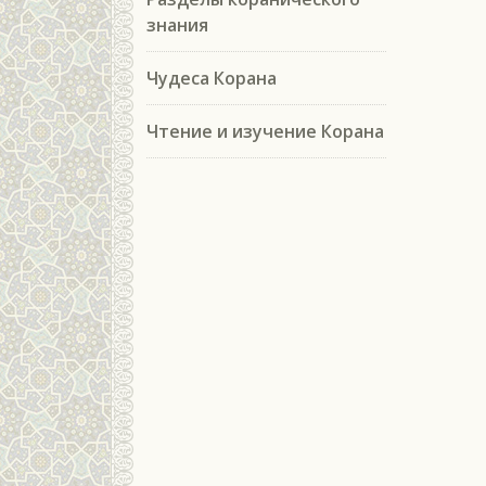
знания
Чудеса Корана
Чтение и изучение Корана