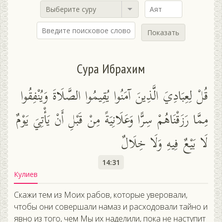
Выберите суру
Показать
Сура Ибрахим
قُلْ لِعِبَادِيَ الَّذِينَ آمَنُوا يُقِيمُوا الصَّلَاةَ وَيُنْفِقُوا
مِمَّا رَزَقْنَاهُمْ سِرًّا وَعَلَانِيَةً مِنْ قَبْلِ أَنْ يَأْتِيَ يَوْمٌ
لَا بَيْعٌ فِيهِ وَلَا خِلَالٌ
14:31
Кулиев
Скажи тем из Моих рабов, которые уверовали,
чтобы они совершали намаз и расходовали тайно и
явно из того, чем Мы их наделили, пока не наступит