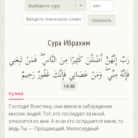
Выберите суру
Показать
Сура Ибрахим
رَبِّ إِنَّهُنَّ أَضْلَلْنَ كَثِيرًا مِنَ النَّاسِ ۖ فَمَنْ تَبِعَنِي
فَإِنَّهُ مِنِّي ۖ وَمَنْ عَصَانِي فَإِنَّكَ غَفُورٌ رَحِيمٌ
14:36
Кулиев
Господи! Воистину, они ввели в заблуждение
многих людей. Тот, кто последует за мной,
относится ко мне. А если кто ослушается меня, то
ведь Ты — Прощающий, Милосердный.