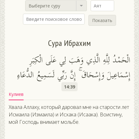
Выберите суру
Показать
Сура Ибрахим
الْحَمْدُ لِلَّهِ الَّذِي وَهَبَ لِي عَلَى الْكِبَرِ
إِسْمَاعِيلَ وَإِسْحَاقَ ۚ إِنَّ رَبِّي لَسَمِيعُ الدُّعَاءِ
14:39
Кулиев
Хвала Аллаху, который даровал мне на старости лет
Исмаила (Измаила) и Исхака (Исаака). Воистину,
мой Господь внимает мольбе.