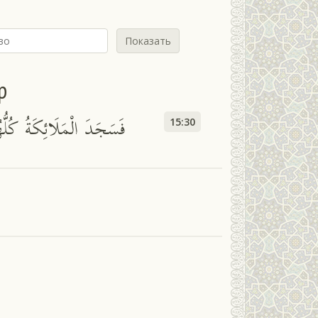
Показать
р
فَسَجَدَ الْمَلَائِكَةُ كُلُّه
15:30