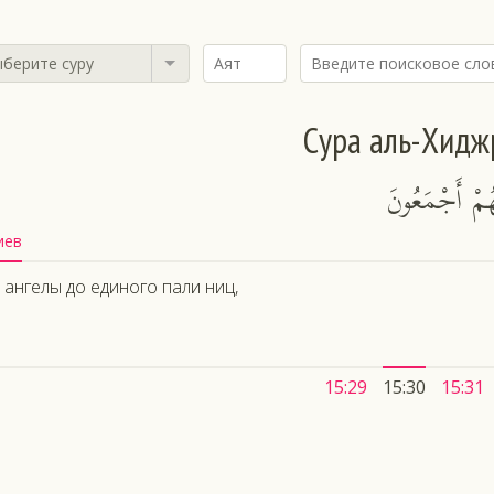
берите суру
Сура аль-Хидж
ُمْ أَجْمَعُونَ
иев
 ангелы до единого пали ниц,
15:29
15:30
15:31