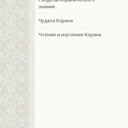
знания
Чудеса Корана
Чтение и изучение Корана