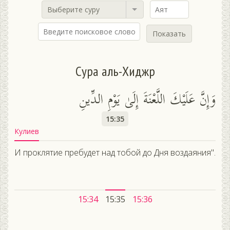
Выберите суру
Показать
Сура аль-Хиджр
وَإِنَّ عَلَيْكَ اللَّعْنَةَ إِلَىٰ يَوْمِ الدِّينِ
15:35
Кулиев
И проклятие пребудет над тобой до Дня воздаяния".
15:34
15:35
15:36