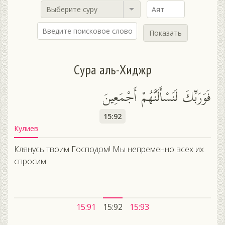
Выберите суру
Показать
Сура аль-Хиджр
فَوَرَبِّكَ لَنَسْأَلَنَّهُمْ أَجْمَعِينَ
15:92
Кулиев
Клянусь твоим Господом! Мы непременно всех их
спросим
15:91
15:92
15:93