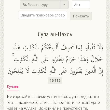
Выберите суру
Показать
Сура ан-Нахль
وَلَا تَقُولُوا لِمَا تَصِفُ أَلْسِنَتُكُمُ الْكَذِبَ هَٰذَا
حَلَالٌ وَهَٰذَا حَرَامٌ لِتَفْتَرُوا عَلَى اللَّهِ الْكَذِبَ ۚ
إِنَّ الَّذِينَ يَفْتَرُونَ عَلَى اللَّهِ الْكَذِبَ لَا يُفْلِحُونَ
16:116
Кулиев
Не изрекайте своими устами ложь, утверждая, что
это — дозволено, а то — запретно, и не возводите
навет на Аллаха. Воистину, не преуспеют те,