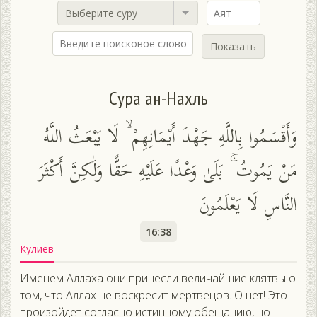
Выберите суру
Показать
Сура ан-Нахль
وَأَقْسَمُوا بِاللَّهِ جَهْدَ أَيْمَانِهِمْ ۙ لَا يَبْعَثُ اللَّهُ
مَنْ يَمُوتُ ۚ بَلَىٰ وَعْدًا عَلَيْهِ حَقًّا وَلَٰكِنَّ أَكْثَرَ
النَّاسِ لَا يَعْلَمُونَ
16:38
Кулиев
Именем Аллаха они принесли величайшие клятвы о
том, что Аллах не воскресит мертвецов. О нет! Это
произойдет согласно истинному обещанию, но